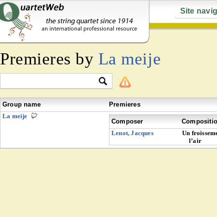
Site navi
Premieres by
La meije
Group name
Premieres
La meije
Composer
Compositi
Lenot, Jacques
Un froisseme
l’air