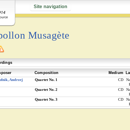
Site navigation
pollon Musagète
rdings
poser
Composition
Medium
La
fnik, Andrzej
Quartet No. 1
CD
Na
Quartet No. 2
CD
Na
Quartet No. 3
CD
Na