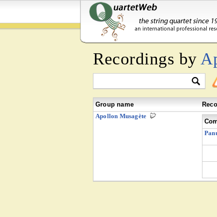
Recordings by
A
Group name
Reco
Apollon Musagète
Com
Panu