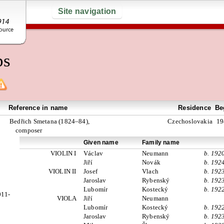
Site navigation
ps
Reference in name
Residence
Be
Bedřich Smetana (1824–84),
Czechoslovakia
19
composer
Given name
Family name
VIOLIN I
Václav
Neumann
b. 192
Jiří
Novák
b. 192
VIOLIN II
Josef
Vlach
b. 192
Jaroslav
Rybenský
b. 192
Lubomír
Kostecký
b. 192
011-
VIOLA
Jiří
Neumann
Lubomír
Kostecký
b. 192
Jaroslav
Rybenský
b. 192