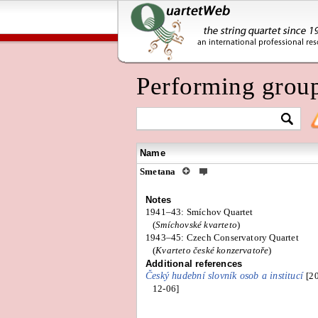
Performing grou
Name
Smetana
Notes
1941–43: Smíchov Quartet
(
Smíchovské kvarteto
)
1943–45: Czech Conservatory Quartet
(
Kvarteto české konzervatoře
)
Additional references
Český hudební slovník osob a institucí
[2
12-06]