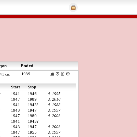
gan
Ended
1989
41 ca.
Start
Stop
0
1941
1946
d. 1995
4
1947
1989
d. 2010
3
1941
1943?
d. 1988
3
1943
1947
d. 1997
2
1947
1989
d. 2003
1941
1943?
2
1943
1947
d. 2003
3
1947
1955
d. 1997